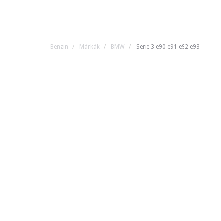
Benzin
Márkák
BMW
Serie 3 e90 e91 e92 e93