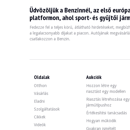
Üdvözöljük a Benzinnél, az első európa
La BMW Série 3 E90/E91/E92/E93, produite entre 2005 et 
platformon, ahol sport- és gyűjtői jár
Fedezze fel a teljes körű, átlátható hirdetéseket, megbí
Fiche technique
a legalacsonyabb díjakat a piacon. Autójának megvásárlás
csatlakozzon a Benzin.
Années de production
Moteur
2005-2013
4 cylindres / 6 cylindres 
Oldalak
Aukciók
Guide de l'acheteur
Otthon
Hozzon létre egy
riasztást egy modellen
Lors de l'achat d'une BMW Série 3 E90/E91/E92/E93, il es
Vásárlás
Riasztás létrehozása egy
Eladni
Fedezze fel az összes eladó BMW Serie 3 e90 e91 e92 e93
járműtípushoz
Szolgáltatások
Értékesítési tanácsadás
BMW Serie 3 e90 e91 e92 
Cikkek
Hogyan működik
Videók
Gyakran ismételt