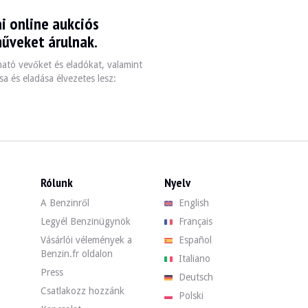
i online aukciós
2013, est une berline emblématique qui a su captiver les passionnés d'au
műveket árulnak.
zható vevőket és eladókat, valamint
a és eladása élvezetes lesz:
Puissance
Transmission
Poids
/ Diesel
143 à 335 ch
Manuelle / Automatique
1,355 à 1,600 k
Rólunk
Nyelv
A Benzinről
English
t essentiel de vérifier l'historique d'entretien et de se méfier des modèl
Legyél Benzinügynök
Français
Vásárlói vélemények a
Español
 hirdetésünket. Találja meg használt BMW Serie 3 e90 e91 e92 e93 járművé
Benzin.fr oldalon
Italiano
e93 — Eladva
Press
Deutsch
Csatlakozz hozzánk
Polski