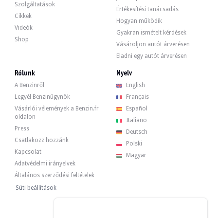
Audi R8 V8 - 2010*Flash
Szolgáltatások
Értékesítési tanácsadás
37 000 €
Cikkek
Hogyan működik
Videók
Gyakran ismételt kérdések
Shop
Vásároljon autót árverésen
Audi R8 Spyder V10 - 2011
Eladni egy autót árverésen
75 963 €
Rólunk
Nyelv
A Benzinről
English
Audi R8 Spyder V10 - 2011
Legyél Benzinügynök
Français
Vásárlói vélemények a Benzin.fr
Español
oldalon
Italiano
Audi R8 V10 Spyder 18k km - 2014
Press
Deutsch
Csatlakozz hozzánk
108 900 €
Polski
Kapcsolat
Magyar
Adatvédelmi irányelvek
Audi R8 V10 Spyder 18k km - 2014
Általános szerződési feltételek
Süti beállítások
Audi R8 4.2 V8 Quattro - 2012