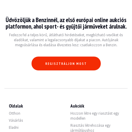
Audi R8
Üdvözöljük a Benzinnél, az első európai online aukciós
L'Audi R8 est une supercar emblématique qui incarne l'excellence de l'ingénier
platformon, ahol sport- és gyűjtői járműveket árulnak.
Fiche technique
Fedezze fel a teljes körű, átlátható hirdetéseket, megbízható vevőket és
eladókat, valamint a legalacsonyabb díjakat a piacon. Autójának
megvásárlása és eladása élvezetes lesz: csatlakozzon a Benzin.
Années de production
Moteur
Puissance
Transmission
2006 - 2023
V8 / V10
420 - 620 ch
Automatique 7 vi
REGISZTRÁLJON MOST
Guide de l'acheteur
Lorsque vous envisagez d'acheter une Audi R8, il est essentiel de vérifier l'hist
Fedezze fel az összes eladó Audi R8 hirdetésünket. Találja meg használt Audi R
Oldalak
Aukciók
Audi R8 — Eladva
Otthon
Hozzon létre egy riasztást egy
modellen
Vásárlás
Riasztás létrehozása egy
Eladni
járműtípushoz