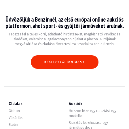
Audi A8 D3
Üdvözöljük a Benzinnél, az első európai online aukciós
L'Audi A8 D3, produite entre 2002 et 2010, est une berline de luxe qui a redéf
platformon, ahol sport- és gyűjtői járműveket árulnak.
Fiche technique
Fedezze fel a teljes körű, átlátható hirdetéseket, megbízható vevőket és
eladókat, valamint a legalacsonyabb díjakat a piacon. Autójának
megvásárlása és eladása élvezetes lesz: csatlakozzon a Benzin.
Années de production
Moteur
Puissance
Transmi
2002 - 2010
V6, V8, V10, V12
200 - 500 ch
Automati
REGISZTRÁLJON MOST
Guide de l'acheteur
Lors de l'achat d'une Audi A8 D3, il est essentiel de vérifier l'historique d'en
Fedezze fel az összes eladó Audi A8 D3 hirdetésünket. Találja meg használt Aud
Oldalak
Aukciók
Audi A8 D3 — Eladva
Otthon
Hozzon létre egy riasztást egy
modellen
Vásárlás
Riasztás létrehozása egy
Eladni
járműtípushoz