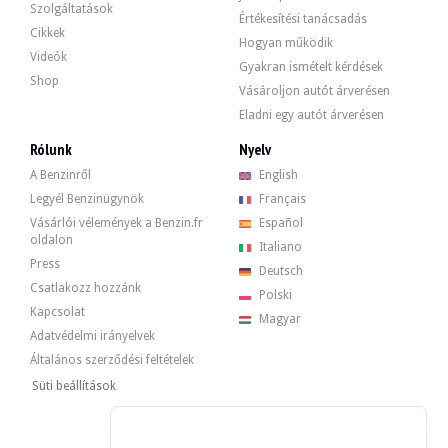
Audi A8 D3 W12 - 2004
Szolgáltatások
Értékesítési tanácsadás
8 500 €
Cikkek
Hogyan működik
Videók
Gyakran ismételt kérdések
Shop
Vásároljon autót árverésen
Audi A8 D3 W12 - 2004
Eladni egy autót árverésen
Rólunk
Nyelv
Audi A8 D3 W12 - 2005
A Benzinről
English
8 248 €
Legyél Benzinügynök
Français
Vásárlói vélemények a Benzin.fr
Español
oldalon
Italiano
Audi A8 D3 W12 - 2005
Press
Deutsch
Csatlakozz hozzánk
Polski
Kapcsolat
Magyar
Audi A8 L W12 8k km - 2005
Adatvédelmi irányelvek
Általános szerződési feltételek
Süti beállítások