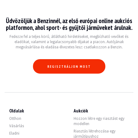
Audi A7 4K8
Üdvözöljük a Benzinnél, az első európai online aukciós
L'Audi A7 4K8, produite entre 2010 et 2018, est une berline de luxe qui allie é
platformon, ahol sport- és gyűjtői járműveket árulnak.
Fiche technique
Fedezze fel a teljes körű, átlátható hirdetéseket, megbízható vevőket és
eladókat, valamint a legalacsonyabb díjakat a piacon. Autójának
megvásárlása és eladása élvezetes lesz: csatlakozzon a Benzin.
Années de production
Moteur
Puissance
2010 - 2018
V6 3.0 TFSI / V8 4.0 TFSI
333 - 605 ch
REGISZTRÁLJON MOST
Guide de l'acheteur
Lorsque vous envisagez d'acheter une Audi A7 4K8, faites attention aux problème
Fedezze fel az összes eladó Audi A7 4K8 hirdetésünket. Találja meg használt Au
Oldalak
Aukciók
Audi A7 4K8 — Eladva
Otthon
Hozzon létre egy riasztást egy
modellen
Vásárlás
Riasztás létrehozása egy
Eladni
járműtípushoz