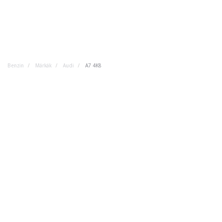
Benzin
Márkák
Audi
A7 4K8