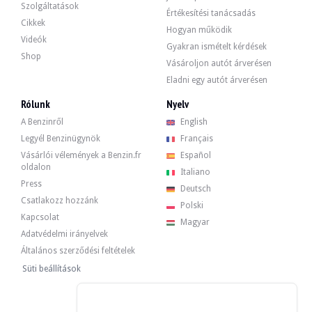
Audi A7 55TFSI e S line - 2020
Szolgáltatások
Értékesítési tanácsadás
43 815 €
Cikkek
Hogyan működik
Videók
Gyakran ismételt kérdések
Shop
Vásároljon autót árverésen
Eladni egy autót árverésen
Rólunk
Nyelv
A Benzinről
English
Legyél Benzinügynök
Français
Vásárlói vélemények a Benzin.fr
Español
oldalon
Italiano
Press
Deutsch
Csatlakozz hozzánk
Polski
Kapcsolat
Magyar
Adatvédelmi irányelvek
Általános szerződési feltételek
Süti beállítások