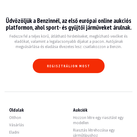
Audi A6 C6
Üdvözöljük a Benzinnél, az első európai online aukciós
L'Audi A6 C6, produite entre 2004 et 2011, est une berline de luxe qui allie pe
platformon, ahol sport- és gyűjtői járműveket árulnak.
Fiche technique
Fedezze fel a teljes körű, átlátható hirdetéseket, megbízható vevőket és
eladókat, valamint a legalacsonyabb díjakat a piacon. Autójának
megvásárlása és eladása élvezetes lesz: csatlakozzon a Benzin.
Années de production
Moteur
Puissance
Transmis
2004 - 2011
V6 / V8 / Diesel
140 - 350 ch
Manuelle 
REGISZTRÁLJON MOST
Guide de l'acheteur
Lors de l'achat d'une Audi A6 C6, il est essentiel de vérifier l'historique d'ent
Fedezze fel az összes eladó Audi A6 C6 hirdetésünket. Találja meg használt Aud
Oldalak
Aukciók
Otthon
Hozzon létre egy riasztást egy
modellen
Vásárlás
Riasztás létrehozása egy
Eladni
járműtípushoz