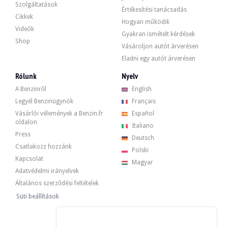
Szolgáltatások
Értékesítési tanácsadás
Cikkek
Hogyan működik
Videók
Gyakran ismételt kérdések
Shop
Vásároljon autót árverésen
Eladni egy autót árverésen
Rólunk
Nyelv
A Benzinről
English
Legyél Benzinügynök
Français
Vásárlói vélemények a Benzin.fr
Español
oldalon
Italiano
Press
Deutsch
Csatlakozz hozzánk
Polski
Kapcsolat
Magyar
Adatvédelmi irányelvek
Általános szerződési feltételek
Süti beállítások