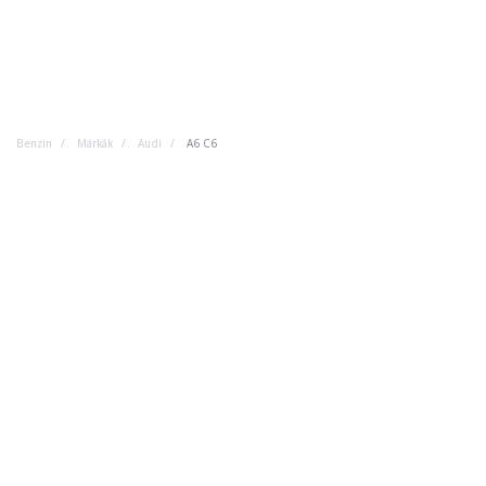
Benzin
Márkák
Audi
A6 C6