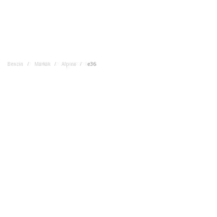
Benzin
Márkák
Alpina
e36