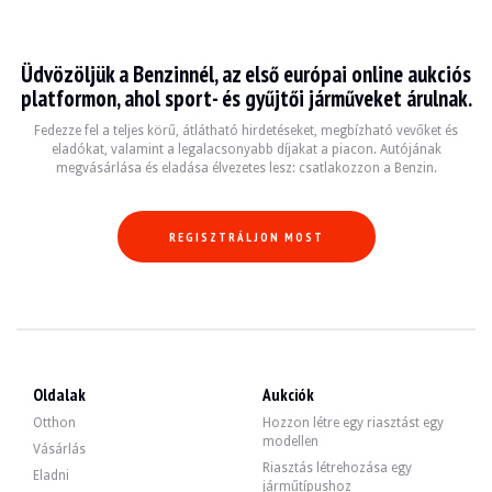
Alpina e36
Üdvözöljük a Benzinnél, az első európai online aukciós
L'Alpina E36 est une voiture emblématique produite entre 1992 et 1996, basée s
platformon, ahol sport- és gyűjtői járműveket árulnak.
Fiche technique
Fedezze fel a teljes körű, átlátható hirdetéseket, megbízható vevőket és
eladókat, valamint a legalacsonyabb díjakat a piacon. Autójának
megvásárlása és eladása élvezetes lesz: csatlakozzon a Benzin.
Années de production
Moteur
Puissance
Trans
1992 - 1996
3.0L I6 suralimenté
280 ch
Manuell
REGISZTRÁLJON MOST
Guide de l'acheteur
Lors de l'achat d'une Alpina E36, il est crucial de vérifier l'état général du v
Fedezze fel az összes eladó Alpina e36 hirdetésünket. Találja meg használt Alp
Oldalak
Aukciók
Alpina e36 — Eladva
Otthon
Hozzon létre egy riasztást egy
modellen
Vásárlás
Riasztás létrehozása egy
Eladni
járműtípushoz