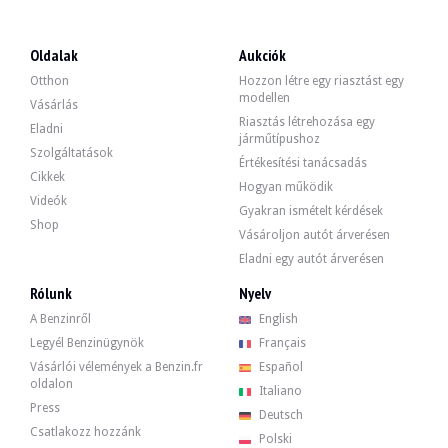
LÁTOGATÁSOK
Igen
ÉRTÉKESÍTÉS
egyéni
Oldalak
Aukciók
GÉPJÁRMŰ-NYILVÁNTARTÁSI OKMÁNY
Francia
Otthon
Hozzon létre egy riasztást egy
modellen
Videó
Vásárlás
Riasztás létrehozása egy
Eladni
járműtípushoz
Szolgáltatások
Értékesítési tanácsadás
Leírás
Cikkek
Hogyan működik
Videók
Gyakran ismételt kérdések
Megjegyzés:
a járművet az előző vevő visszalépését követően újra forgalomba he
Shop
Vásároljon autót árverésen
Ez a 2011 Ford Mustang Cabriolet az USA-ból (Kalifornia) 264,000 km Az eladó 
Eladni egy autót árverésen
Rólunk
Nyelv
A Benzinről
English
Kívülről az eladó szerint a jármű jó állapotban van. A szürke színű karosszéri
Legyél Benzinügynök
Français
Vásárlói vélemények a Benzin.fr
Español
oldalon
Italiano
Press
Deutsch
Csatlakozz hozzánk
Belül az eladó szerint a jármű jó állapotban van. A szürke szövetkárpitozáson
Polski