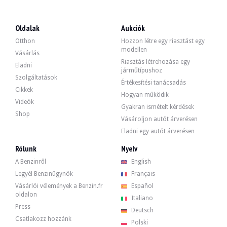
LÁTOGATÁSOK
Igen
ÉRTÉKESÍTÉS
szakmai
Oldalak
Aukciók
GÉPJÁRMŰ-NYILVÁNTARTÁSI OKMÁNY
Német
Otthon
Hozzon létre egy riasztást egy
modellen
Videó
Vásárlás
Riasztás létrehozása egy
Eladni
járműtípushoz
Szolgáltatások
Értékesítési tanácsadás
Leírás
Cikkek
Hogyan működik
Videók
Gyakran ismételt kérdések
Ez a 2018-as Mercedes-Benz G500 német eredetű egy 2. kézből 95.500 km, a kilom
Shop
Vásároljon autót árverésen
Eladni egy autót árverésen
Rólunk
Nyelv
Kívülről az eladó szerint a jármű jó állapotban van. A fehér "Designo Mysticwe
A Benzinről
English
Legyél Benzinügynök
Français
Vásárlói vélemények a Benzin.fr
Español
oldalon
Italiano
Press
Deutsch
Belül az eladó szerint a jármű jó állapotban van. A fekete bőrkárpit nem szak
Csatlakozz hozzánk
Polski
-Finition designo manufaktur,