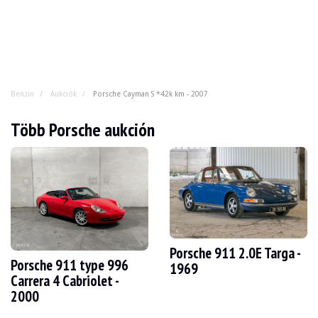
Benzin
Aukciók
Porsche Cayman S *42k km - 2007
Porsche Cayman S *42k km - 2007
Több Porsche aukción
Porsche, 6 henger, középmotor, ismeri a receptet. Ennek 
ÉV
2007
KILOMÉTEREK SZÁMA
42,500 km
MOTOR
6 hengeres
ÜZEMANYAG
Benzin
Porsche 911 2.0E Targa -
Porsche 911 type 996
KISZORÍTÁS
3.2 l
1969
TELJESÍTMÉNY
295 lóerő
Carrera 4 Cabriolet -
BOX
Automatikus
2000
SZÍNES
Fehér
HELYSZÍN
Pozsony, Szlovákia