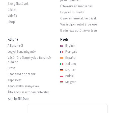
járműtípushoz
Szolgáltatások
Értékesítési tanácsadás
Cikkek
Hogyan működik
Videók
Gyakran ismételt kérdések
A 3,2 literes hathengeres 295 lóerőt teljesített, amikor elhagyta a gyárat. Az
Shop
Vásároljon autót árverésen
Eladni egy autót árverésen
Rólunk
Nyelv
A Benzinről
English
Az autó 4 eredeti felnivel van felszerelve, amelyeken enyhe kopásnyomok látha
Legyél Benzinügynök
Français
Vásárlói vélemények a Benzin.fr
Español
oldalon
Italiano
Press
Deutsch
Az eladó a szlovákiai Pozsonyban található szakember, és az értékesítés során 
Csatlakozz hozzánk
Polski
Kapcsolat
Magyar
Adatvédelmi irányelvek
Általános szerződési feltételek
Az eladó tartalékárat akart meghatározni.
Süti beállítások
Galéria