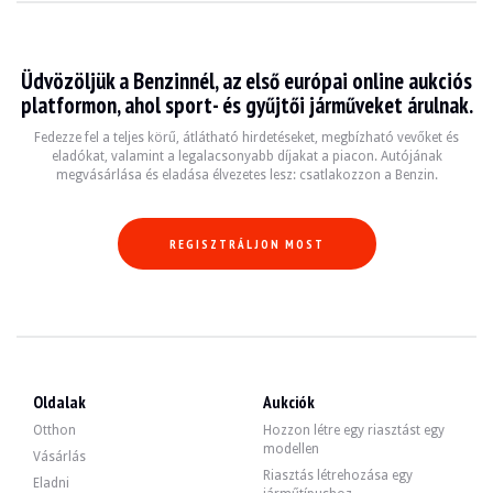
LÁTOGATÁSOK
Igen
ÉRTÉKESÍTÉS
szakmai
GÉPJÁRMŰ-NYILVÁNTARTÁSI OKMÁNY
Cseh
Üdvözöljük a Benzinnél, az első európai online aukciós
platformon, ahol sport- és gyűjtői járműveket árulnak.
Videó
Fedezze fel a teljes körű, átlátható hirdetéseket, megbízható vevőket és
eladókat, valamint a legalacsonyabb díjakat a piacon. Autójának
megvásárlása és eladása élvezetes lesz: csatlakozzon a Benzin.
Leírás
Ez a 2007-es kuvaiti Porsche Cayman S 42 500 km-t futott, ahogy azt a szervizkö
REGISZTRÁLJON MOST
Kívülről az eladó szerint a jármű jó állapotban van. A fehér színű karosszéria 
Oldalak
Aukciók
Otthon
Hozzon létre egy riasztást egy
modellen
Vásárlás
Belül az eladó szerint a jármű jó állapotban van. A barna bőrkárpitozásnak n
Riasztás létrehozása egy
Eladni