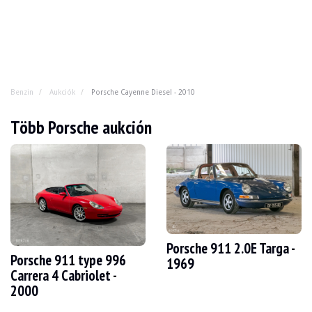
Benzin
Aukciók
Porsche Cayenne Diesel - 2010
Porsche Cayenne Diesel - 2010
Több Porsche aukción
Nagy feltűnést keltett, amikor megjelent, és még nagyo
ÉV
2010
KILOMÉTEREK SZÁMA
239,900 km
MOTOR
6 hengeres
ÜZEMANYAG
Benzin
Porsche 911 2.0E Targa -
Porsche 911 type 996
KISZORÍTÁS
3.0 l
1969
TELJESÍTMÉNY
240 lóerő
Carrera 4 Cabriolet -
BOX
Automatikus
2000
SZÍNES
Zöld
HELYSZÍN
Pforzheim, Németország