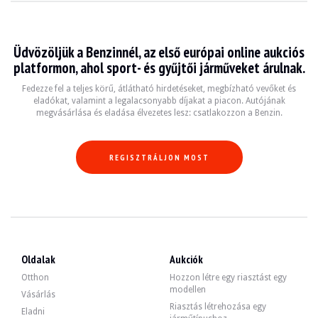
LÁTOGATÁSOK
Igen
ÉRTÉKESÍTÉS
szakmai
GÉPJÁRMŰ-NYILVÁNTARTÁSI OKMÁNY
Német
Üdvözöljük a Benzinnél, az első európai online aukciós
platformon, ahol sport- és gyűjtői járműveket árulnak.
Videó
Fedezze fel a teljes körű, átlátható hirdetéseket, megbízható vevőket és
eladókat, valamint a legalacsonyabb díjakat a piacon. Autójának
megvásárlása és eladása élvezetes lesz: csatlakozzon a Benzin.
Leírás
Ez a 2010-es Porsche Cayenne Diesel német eredetű, 239.900 km, amint azt a sze
REGISZTRÁLJON MOST
Kívülről az eladó szerint a jármű jó állapotban van. A "Jet Grün" zöld színű ka
Oldalak
Aukciók
Otthon
Hozzon létre egy riasztást egy
modellen
Belül az eladó szerint a jármű jó állapotban van. A fekete bőrkárpitozáson lá
Vásárlás
- automatikusan sötétedő külső és belső tükrök
Riasztás létrehozása egy
Eladni
- festett alsó külső tükörsapkák