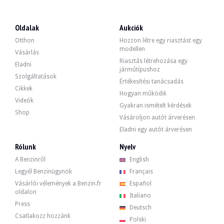
LÁTOGATÁSOK
Igen
ÉRTÉKESÍTÉS
szakmai
Oldalak
Aukciók
GÉPJÁRMŰ-NYILVÁNTARTÁSI OKMÁNY
Lengyel
Otthon
Hozzon létre egy riasztást egy
modellen
Videó
Vásárlás
Riasztás létrehozása egy
Eladni
járműtípushoz
Szolgáltatások
Értékesítési tanácsadás
Leírás
Cikkek
Hogyan működik
Videók
Gyakran ismételt kérdések
Ez az 1994-es Mercedes-Benz 320 CE japán eredetű, 97.800 km-t futott, amit a sz
Shop
Az eladó megjegyzi, hogy a 320CE Cabriolet ezen példánya átalakult, amikor 
Vásároljon autót árverésen
- eredeti AMG aerodinamikai csomag
Eladni egy autót árverésen
- AMG kipufogórendszer
- felfüggesztés AMG
Rólunk
Nyelv
- vintage AMG kiegészítők
A Benzinről
English
Legyél Benzinügynök
Français
Vásárlói vélemények a Benzin.fr
Español
oldalon
Italiano
Kívülről az eladó szerint a jármű kiváló állapotban van. A fekete karosszérián
Press
Deutsch
Csatlakozz hozzánk
Polski