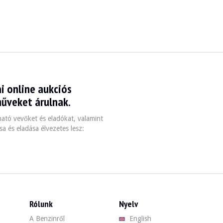
T7 - 1960
i online aukciós
 csak aranyos, hanem hatalmas 6 hengeres motorja
műveket árulnak.
zható vevőket és eladókat, valamint
a és eladása élvezetes lesz:
Rólunk
Nyelv
A Benzinről
English
rszág