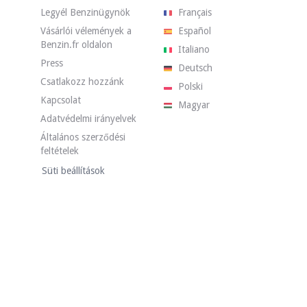
Legyél Benzinügynök
Français
Vásárlói vélemények a
Español
Benzin.fr oldalon
Italiano
Press
Deutsch
Csatlakozz hozzánk
Polski
Kapcsolat
Magyar
Adatvédelmi irányelvek
Általános szerződési
feltételek
MK1 23 211 mérföldet futott. Az eladó szerint a jármű általános állapota
Süti beállítások
n van. A kék színű karosszérián csak néhány, a galériában látható hiba talá