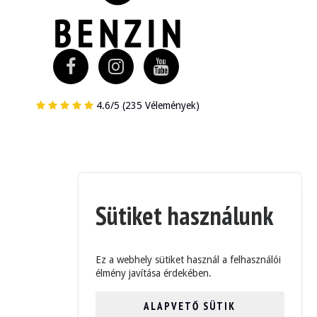
4.6/5 (235 Vélemények)
 nagyon jó, és rendszeresen karbantartották.
Sütiket használunk
lható. Az eladó jelzi, hogy a tető jó állapotban van.
Ez a webhely sütiket használ a felhasználói
élmény javítása érdekében.
ALAPVETŐ SÜTIK