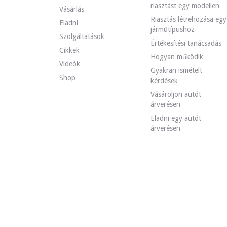
riasztást egy modellen
Vásárlás
LÁTOGATÁSOK
Igen
Riasztás létrehozása egy
ÉRTÉKESÍTÉS
szakmai
Eladni
járműtípushoz
GÉPJÁRMŰ-NYILVÁNTARTÁSI OKMÁNY
Francia
Szolgáltatások
Értékesítési tanácsadás
Cikkek
Hogyan működik
Videó
Videók
Gyakran ismételt
Shop
kérdések
Leírás
Vásároljon autót
árverésen
Eladni egy autót
Ez az 1960-as, amerikai gyártmányú Austin Healey 3000 
árverésen
Kívülről az eladó jelzi, hogy a jármű nagyon jó állapotba