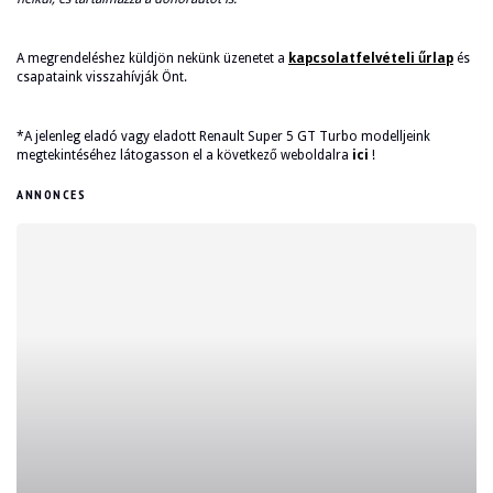
A megrendeléshez küldjön nekünk üzenetet a
kapcsolatfelvételi űrlap
és
csapataink visszahívják Önt.
*A jelenleg eladó vagy eladott Renault Super 5 GT Turbo modelljeink
megtekintéséhez látogasson el a következő weboldalra
ici
!
ANNONCES