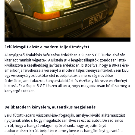
Felülvizsgált alváz a modern teljesítményért
A lenyűgöző átalakítás befejezése érdekében a Super 5 GT Turbo alvázán
kiterjedt munkát végeztek. A Bilstein B14 lengéscsillapítók gondosan lettek
kiválasztva a kezelhetőség javítása érdekében, biztosítva, hogy a 80-as évek
eme ikonja felvehesse a versenyt a modern teljesítményszintekkel. Ezen kívül
egy versenysúlyos bukókeretet is beépítettek a merevség növelése
érdekében, ami fokozott kanyarstabilitást és érzékenyebb vezetési élményt
biztosít. Ez a Super 5 GT készen áll arra, hogy magabiztosan hódítsa meg a
kanyargós utakat.
Belül: Modern kényelem, autentikus megjelenés
Belül fűtött Recaro vászonülések fogadják, amelyek kiváló alátámasztást
nyújtanak ahhoz, hogy magabiztosan élvezze ezt az autót. De szó sincs
arról, hogy a hangzásvilágon spórolnánk: nagy teljesítményű
audiorendszer került beépítésre, amely kivételes hangélményt garantál a