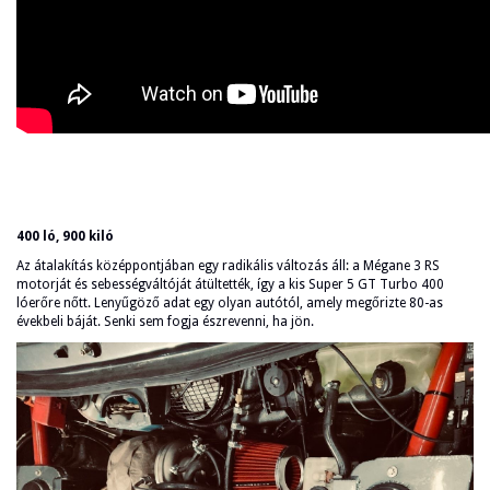
400 ló, 900 kiló
Az átalakítás középpontjában egy radikális változás áll: a Mégane 3 RS
motorját és sebességváltóját átültették, így a kis Super 5 GT Turbo 400
lóerőre nőtt. Lenyűgöző adat egy olyan autótól, amely megőrizte 80-as
évekbeli báját. Senki sem fogja észrevenni, ha jön.