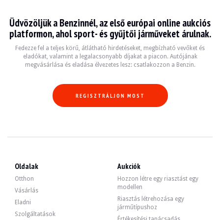
Üdvözöljük a Benzinnél, az első európai online aukciós
platformon, ahol sport- és gyűjtői járműveket árulnak.
Fedezze fel a teljes körű, átlátható hirdetéseket, megbízható vevőket és
eladókat, valamint a legalacsonyabb díjakat a piacon. Autójának
megvásárlása és eladása élvezetes lesz: csatlakozzon a Benzin.
REGISZTRÁLJON MOST
Oldalak
Aukciók
Otthon
Hozzon létre egy riasztást egy
modellen
Vásárlás
Riasztás létrehozása egy
Eladni
járműtípushoz
Szolgáltatások
Értékesítési tanácsadás