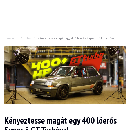
Benzin
Articles
Kényeztesse magát egy 400 lóerős Super 5 GT Turbóval
Kényeztesse magát egy 400 lóerős