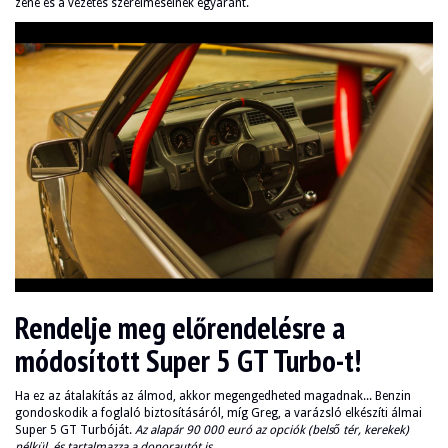
zene és a vezetés szerelmeseinek egyaránt.
Rendelje meg előrendelésre a
módosított Super 5 GT Turbo-t!
Ha ez az átalakítás az álmod, akkor megengedheted magadnak... Benzin
gondoskodik a foglaló biztosításáról, míg Greg, a varázsló elkészíti álmai
Super 5 GT Turbóját.
Az alapár 90 000 euró az opciók (belső tér, kerekek)
nélkül, és tartalmazza a donorautót is.