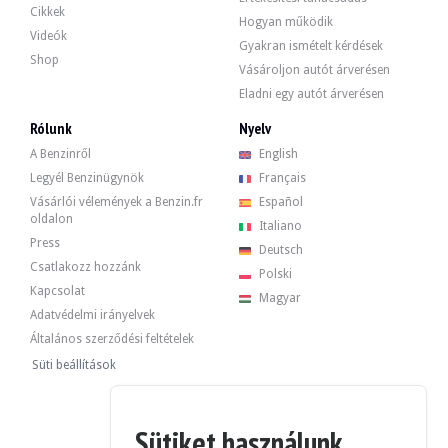
Cikkek
Hogyan működik
Videók
Gyakran ismételt kérdések
Shop
Vásároljon autót árverésen
Eladni egy autót árverésen
Rólunk
Nyelv
A Benzinről
English
Legyél Benzinügynök
Français
Vásárlói vélemények a Benzin.fr
Español
oldalon
Italiano
Press
Deutsch
Csatlakozz hozzánk
Polski
Kapcsolat
Magyar
Adatvédelmi irányelvek
Általános szerződési feltételek
Süti beállítások
Sütiket használunk