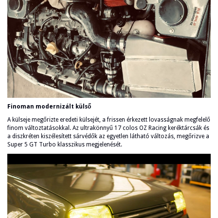
Finoman modernizált külső
A külseje megőrizte eredeti külsejét, a frissen érkezett lovasságnak megfelelő
finom változtatásokkal. Az ultrakönnyű 17 colos OZ Racing keréktárcsák és
a diszkréten kiszélesített sárvédők az egyetlen látható változás, megőrizve a
Super 5 GT Turbo klasszikus megjelenését.