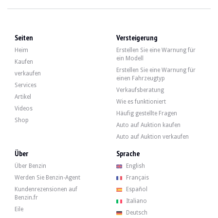
BESUCHE
Ja
VERKÄUFER
professionell
FAHRZEUGSCHEIN
Polnisch
Seiten
Versteigerung
Beschreibung
Heim
Erstellen Sie eine Warnung für
ein Modell
Kaufen
Erstellen Sie eine Warnung für
Dieser Mazda MX5 NBFL aus dem Jahr 2005 weist 77.500 km auf, was durch einen
verkaufen
einen Fahrzeugtyp
Services
Verkaufsberatung
Artikel
Wie es funktioniert
Videos
Häufig gestellte Fragen
Shop
An der Außenseite gibt der Verkäufer an, dass das Fahrzeug in gutem Zustand ist
Auto auf Auktion kaufen
Auto auf Auktion verkaufen
Über
Sprache
Über Benzin
English
Im Innenraum gibt der Verkäufer an, dass sich das Fahrzeug in einem guten Zus
Werden Sie Benzin-Agent
Français
Kundenrezensionen auf
Español
Benzin.fr
Italiano
Eile
Deutsch
Der 1,6-Liter-Vierzylinder leistete ab Werk 110 PS. Der Verkäufer sagt, dass d