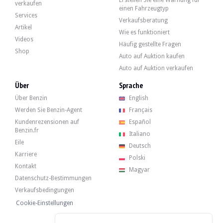
Erstellen Sie eine Warnung für
Volvo P1800 ES - 1973
verkaufen
einen Fahrzeugtyp
19 000 €
Services
Verkaufsberatung
Artikel
Wie es funktioniert
Videos
Häufig gestellte Fragen
Volvo P1800 ES - 1973
Shop
Auto auf Auktion kaufen
Auto auf Auktion verkaufen
Volvo P1800ES "Shooting Break" - 1973
Über
Sprache
Über Benzin
English
Werden Sie Benzin-Agent
Français
Volvo P1800S - 1966
Kundenrezensionen auf
Español
Benzin.fr
Italiano
Eile
Deutsch
Karriere
Polski
Kontakt
Magyar
Datenschutz-Bestimmungen
Verkaufsbedingungen
Cookie-Einstellungen