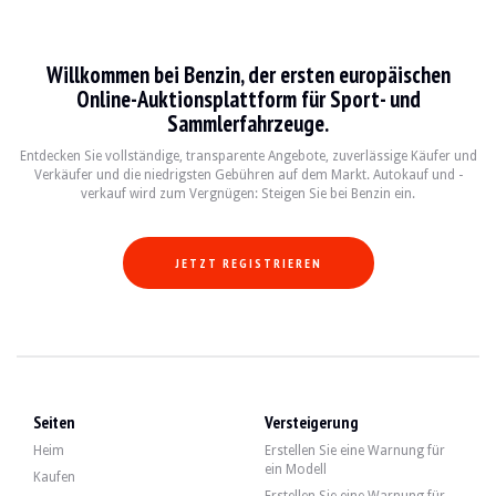
Volvo P1800
Willkommen bei Benzin, der ersten europäischen
La Volvo P1800 est une voiture de sport emblématique produite entre 1961 et 19
Online-Auktionsplattform für Sport- und
Sammlerfahrzeuge.
Fiche technique
Entdecken Sie vollständige, transparente Angebote, zuverlässige Käufer und
Verkäufer und die niedrigsten Gebühren auf dem Markt. Autokauf und -
Années de production
Moteur
Puissance
T
verkauf wird zum Vergnügen: Steigen Sie bei Benzin ein.
1961-1973
4 cylindres en ligne, 1.8L
90-135 ch
M
JETZT REGISTRIEREN
Guide de l'acheteur
Lorsque vous envisagez d'acheter une Volvo P1800, il est essentiel de vérifier l
Entdecken Sie alle unsere Angebote von Volvo P1800 zum Verkauf. Finden Sie I
Seiten
Versteigerung
Volvo P1800 — Verkauft
Heim
Erstellen Sie eine Warnung für
ein Modell
Kaufen