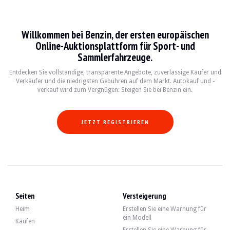
Volkswagen Scirocco
Willkommen bei Benzin, der ersten europäischen
Le Volkswagen Scirocco est une voiture emblématique produite entre 1974 et 199
Online-Auktionsplattform für Sport- und
Sammlerfahrzeuge.
Fiche technique
Entdecken Sie vollständige, transparente Angebote, zuverlässige Käufer und
Verkäufer und die niedrigsten Gebühren auf dem Markt. Autokauf und -
Années de production
Moteur
Puissance
Transmiss
verkauf wird zum Vergnügen: Steigen Sie bei Benzin ein.
1974-1981
1.5L - 1.8L I4
75 - 110 ch
Manuelle/Au
JETZT REGISTRIEREN
1982-1992
1.8L - 2.0L I4
112 - 160 ch
Manuelle/Au
Guide de l'acheteur
Lorsque vous envisagez d'acheter un Volkswagen Scirocco, il est essentiel de vér
Seiten
Versteigerung
Entdecken Sie alle unsere Angebote von Volkswagen Scirocco zum Verkauf. Find
Heim
Erstellen Sie eine Warnung für
Volkswagen Scirocco — Verkauft
ein Modell
Kaufen