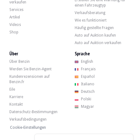
Erstellen Sie eine Warnung für
verkaufen
einen Fahrzeugtyp
Services
Volkswagen Scirocco 1.6 GTI - 1982
Verkaufsberatung
Artikel
6 000 €
Wie es funktioniert
Videos
Häufig gestellte Fragen
Shop
Auto auf Auktion kaufen
Volkswagen Scirocco 1.6 GTI - 1982
Auto auf Auktion verkaufen
Über
Sprache
Über Benzin
English
Volkswagen Scirocco - 2013
Werden Sie Benzin-Agent
Français
Kundenrezensionen auf
Español
Benzin.fr
Italiano
Volkswagen Scirocco 2.0 TSI - 2009
Eile
Deutsch
9 279 €
Karriere
Polski
Kontakt
Magyar
Datenschutz-Bestimmungen
Volkswagen Scirocco 2.0 TSI - 2009
Verkaufsbedingungen
Cookie-Einstellungen
Volkswagen Scirocco 1.8 16v - 1987