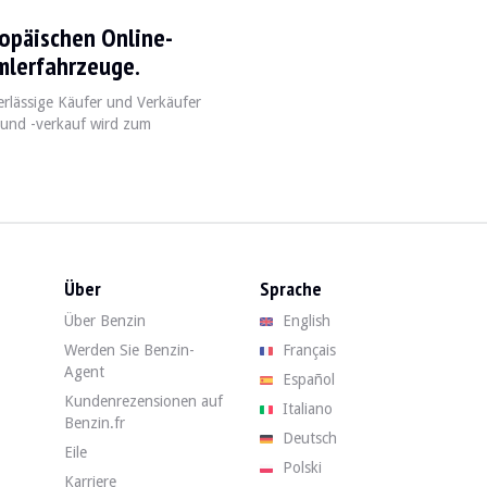
ropäischen Online-
e 1991 et 1996, célèbre pour son design audacieux et son ingénierie innova
mlerfahrzeuge.
erlässige Käufer und Verkäufer
 und -verkauf wird zum
e
Transmission
Poids
0-100 km/h
Automatique 4 vitesses
1,480 kg
6.5 secondes
Über
Sprache
Über Benzin
English
rucial de vérifier l'état de la transmission et de l'électronique, car ces
Werden Sie Benzin-
Français
Agent
Español
 Verkauf. Finden Sie Ihr gebrauchtes Subaru SVX auf Benzin zum besten 
Kundenrezensionen auf
Italiano
Benzin.fr
Deutsch
Eile
Polski
Karriere