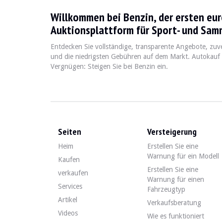
Willkommen bei Benzin, der ersten eu
La Subaru SVX est une voiture emblématique produite entr
Auktionsplattform für Sport- und Sam
Entdecken Sie vollständige, transparente Angebote, zuv
Fiche technique
und die niedrigsten Gebühren auf dem Markt. Autokauf
Vergnügen: Steigen Sie bei Benzin ein.
Années de production
Moteur
Puissanc
1991-1996
3.3L Flat-6
230 ch
Seiten
Versteigerung
Guide de l'acheteur
Heim
Erstellen Sie eine
Warnung für ein Modell
Lorsque vous envisagez d'acheter une Subaru SVX, il est c
Kaufen
Erstellen Sie eine
verkaufen
Entdecken Sie alle unsere Angebote von Subaru SVX zum
Warnung für einen
Services
Fahrzeugtyp
Subaru SVX — Verkauft
Artikel
Verkaufsberatung
Videos
Wie es funktioniert