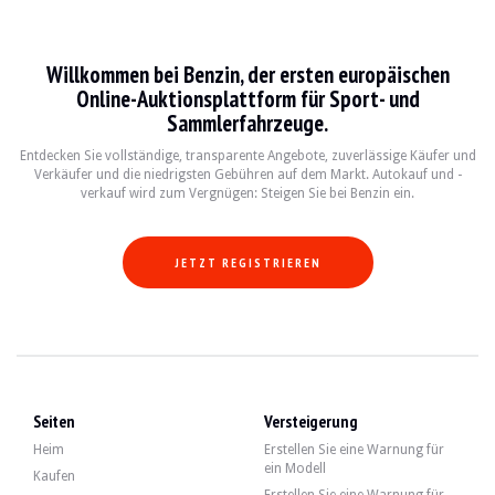
Subaru Outback
Willkommen bei Benzin, der ersten europäischen
Le Subaru Outback est un véhicule emblématique, combinant les caractéristiques 
Online-Auktionsplattform für Sport- und
Sammlerfahrzeuge.
Fiche technique
Entdecken Sie vollständige, transparente Angebote, zuverlässige Käufer und
Verkäufer und die niedrigsten Gebühren auf dem Markt. Autokauf und -
Années de production
Moteur
Puissance
Tra
verkauf wird zum Vergnügen: Steigen Sie bei Benzin ein.
2015-2019
2.5L Flat-4 / 3.6L Flat-6
175-256 ch
CVT
JETZT REGISTRIEREN
Guide de l'acheteur
Lors de l'achat d'un Subaru Outback, il est important de vérifier l'état de la t
Entdecken Sie alle unsere Angebote von Subaru Outback zum Verkauf. Finden Si
Seiten
Versteigerung
Subaru Outback — Verkauft
Heim
Erstellen Sie eine Warnung für
ein Modell
Kaufen