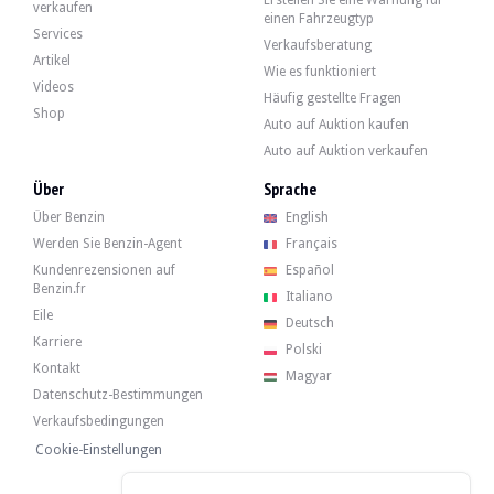
Erstellen Sie eine Warnung für
Subaru Outback 3.0R - 2004
verkaufen
einen Fahrzeugtyp
Services
Verkaufsberatung
Artikel
Wie es funktioniert
Videos
Häufig gestellte Fragen
Shop
Auto auf Auktion kaufen
Auto auf Auktion verkaufen
Über
Sprache
Über Benzin
English
Werden Sie Benzin-Agent
Français
Kundenrezensionen auf
Español
Benzin.fr
Italiano
Eile
Deutsch
Karriere
Polski
Kontakt
Magyar
Datenschutz-Bestimmungen
Verkaufsbedingungen
Cookie-Einstellungen