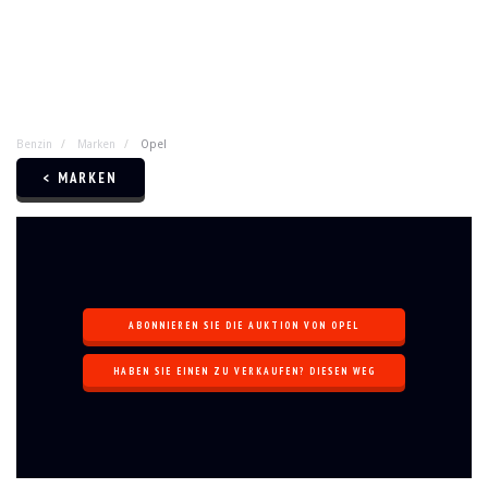
Benzin
Marken
Opel
< MARKEN
ABONNIEREN SIE DIE AUKTION VON OPEL
HABEN SIE EINEN ZU VERKAUFEN? DIESEN WEG