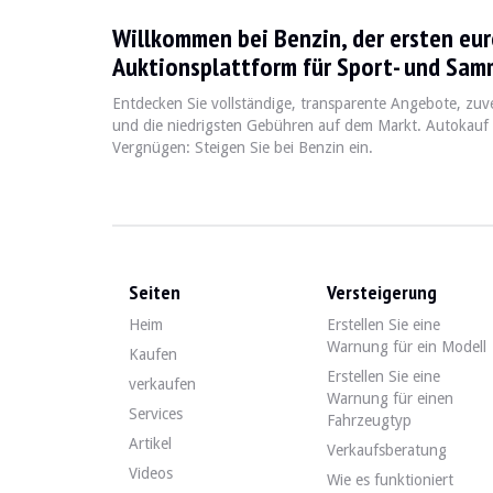
Willkommen bei Benzin, der ersten eu
Le Mitsubishi Outlander est un SUV compact qui a été pro
Auktionsplattform für Sport- und Sam
Entdecken Sie vollständige, transparente Angebote, zuv
Fiche technique
und die niedrigsten Gebühren auf dem Markt. Autokauf
Vergnügen: Steigen Sie bei Benzin ein.
Années de production
Moteur
2001 - 2023
4 cylindres, V6 (variable 
Seiten
Versteigerung
Guide de l'acheteur
Heim
Erstellen Sie eine
Warnung für ein Modell
Lorsque vous envisagez d'acheter un Mitsubishi Outlander
Kaufen
Erstellen Sie eine
verkaufen
Entdecken Sie alle unsere Angebote von Mitsubishi Outl
Warnung für einen
Services
Fahrzeugtyp
Artikel
Verkaufsberatung
Videos
Wie es funktioniert