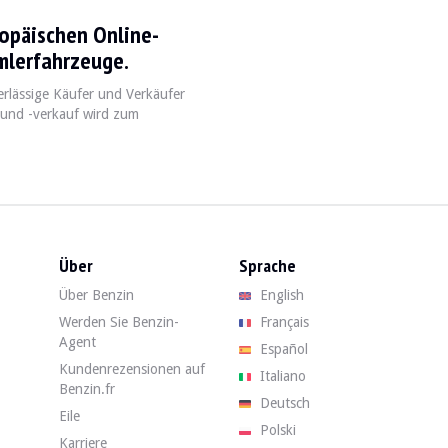
ropäischen Online-
duit depuis 2001. Apprécié pour son espace intérieur généreux et sa polyva
mlerfahrzeuge.
erlässige Käufer und Verkäufer
 und -verkauf wird zum
Puissance
Transmission
selon version)
150 - 230 ch (variable selon version)
Manuelle / Aut
Über
Sprache
Über Benzin
English
, il est essentiel de vérifier l'historique d'entretien et d'inspecter le
Werden Sie Benzin-
Français
Agent
Español
ander zum Verkauf. Finden Sie Ihr gebrauchtes Mitsubishi Outlander auf 
Kundenrezensionen auf
Italiano
Benzin.fr
Deutsch
Eile
Polski
Karriere