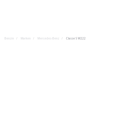
Benzin
Marken
Mercedes-Benz
Classe S W222