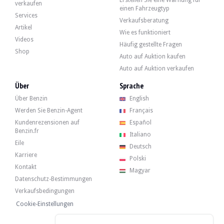
Erstellen Sie eine Warnung für
Mercedes-Benz Classe S 550 W222 - 2014
verkaufen
einen Fahrzeugtyp
28 000 €
Services
Verkaufsberatung
Artikel
Wie es funktioniert
Videos
Häufig gestellte Fragen
Mercedes-Benz Classe S 550 W222 - 2014
Shop
Auto auf Auktion kaufen
Auto auf Auktion verkaufen
Mercedes-Benz S350d L W222 - 2016
Über
Sprache
Über Benzin
English
Werden Sie Benzin-Agent
Français
Mercedes-Benz S350d L W222 - 2016
Kundenrezensionen auf
Español
Benzin.fr
Italiano
Eile
Deutsch
Karriere
Polski
Kontakt
Magyar
Datenschutz-Bestimmungen
Verkaufsbedingungen
Cookie-Einstellungen