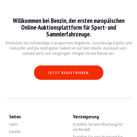
Mercedes-Benz Classe S W222
Willkommen bei Benzin, der ersten europäischen
La Mercedes-Benz Classe S W222, produite de 2013 à 2020, incarne le summum du
Online-Auktionsplattform für Sport- und
Sammlerfahrzeuge.
Fiche technique
Entdecken Sie vollständige, transparente Angebote, zuverlässige Käufer und
Verkäufer und die niedrigsten Gebühren auf dem Markt. Autokauf und -
Années de production
Moteur
Puissance
Transmissi
verkauf wird zum Vergnügen: Steigen Sie bei Benzin ein.
2013-2020
V6, V8, V12
255 à 630 ch
Automatique 
JETZT REGISTRIEREN
Guide de l'acheteur
Lorsque vous envisagez d'acheter une Mercedes-Benz Classe S W222, il est essent
Entdecken Sie alle unsere Angebote von Mercedes-Benz Classe S W222 zum Verka
Seiten
Versteigerung
Mercedes-Benz Classe S W222 — Verka
Heim
Erstellen Sie eine Warnung für
ein Modell
Kaufen