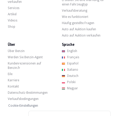
Erstellen Sie eine Warnung für
Mercedes-Benz 230C W123 - 1977
verkaufen
einen Fahrzeugtyp
10 406 €
Services
Verkaufsberatung
Artikel
Wie es funktioniert
Videos
Häufig gestellte Fragen
Mercedes-Benz 230C W123 - 1977
Shop
Auto auf Auktion kaufen
Auto auf Auktion verkaufen
Mercedes-Benz 300 Turbodiesel W123 - 1983
Über
Sprache
13 500 €
Über Benzin
English
Werden Sie Benzin-Agent
Français
Kundenrezensionen auf
Español
Benzin.fr
Mercedes-Benz 300 Turbodiesel W123 - 1983
Italiano
Eile
Deutsch
Karriere
Polski
Mercedes-Benz 250e W123 - 1980
Kontakt
Magyar
Datenschutz-Bestimmungen
5 000 €
Verkaufsbedingungen
Cookie-Einstellungen
Mercedes-Benz 250e W123 - 1980