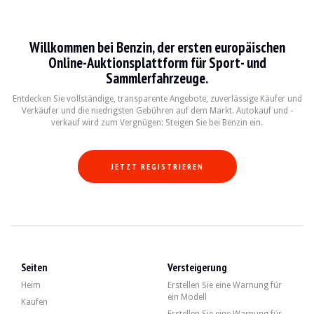
Mercedes-Benz Classe E W123
Willkommen bei Benzin, der ersten europäischen
La Mercedes-Benz Classe E W123, produite entre 1976 et 1985, est une berline e
Online-Auktionsplattform für Sport- und
Sammlerfahrzeuge.
Fiche technique
Entdecken Sie vollständige, transparente Angebote, zuverlässige Käufer und
Verkäufer und die niedrigsten Gebühren auf dem Markt. Autokauf und -
Années de production
Moteur
Puissance
Tra
verkauf wird zum Vergnügen: Steigen Sie bei Benzin ein.
1976 - 1985
4 cylindres, 6 cylindres
75 - 185 ch
Man
JETZT REGISTRIEREN
Guide de l'acheteur
Lorsque vous envisagez d'acheter une Mercedes-Benz Classe E W123, il est essent
Entdecken Sie alle unsere Angebote von Mercedes-Benz Classe E W123 zum Verka
Seiten
Versteigerung
Mercedes-Benz Classe E W123 — Verka
Heim
Erstellen Sie eine Warnung für
ein Modell
Kaufen