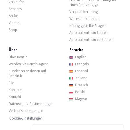
Erstellen Sie eine Warnung für
Mazda 323 GTR - 1992
verkaufen
einen Fahrzeugtyp
Services
Verkaufsberatung
Artikel
Wie es funktioniert
Videos
Häufig gestellte Fragen
Shop
Auto auf Auktion kaufen
Auto auf Auktion verkaufen
Über
Sprache
Über Benzin
English
Werden Sie Benzin-Agent
Français
Kundenrezensionen auf
Español
Benzin.fr
Italiano
Eile
Deutsch
Karriere
Polski
Kontakt
Magyar
Datenschutz-Bestimmungen
Verkaufsbedingungen
Cookie-Einstellungen