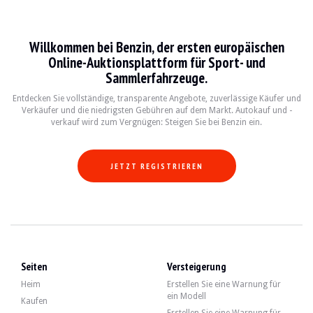
Mazda 323
Willkommen bei Benzin, der ersten europäischen
La Mazda 323 est une voiture compacte emblématique, produite entre 1977 et 2003
Online-Auktionsplattform für Sport- und
Sammlerfahrzeuge.
Fiche technique
Entdecken Sie vollständige, transparente Angebote, zuverlässige Käufer und
Verkäufer und die niedrigsten Gebühren auf dem Markt. Autokauf und -
Années de production
Moteur
Puissance
Transmissi
verkauf wird zum Vergnügen: Steigen Sie bei Benzin ein.
1980-1989
1.3L - 2.0L I4
60 - 135 ch
Manuelle/Aut
JETZT REGISTRIEREN
Guide de l'acheteur
Lorsque vous envisagez d'acheter une Mazda 323, il est essentiel de vérifier l'é
Entdecken Sie alle unsere Angebote von Mazda 323 zum Verkauf. Finden Sie Ihr
Seiten
Versteigerung
Mazda 323 — Verkauft
Heim
Erstellen Sie eine Warnung für
ein Modell
Kaufen