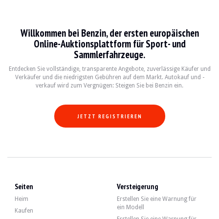
Lancia Flaminia
Willkommen bei Benzin, der ersten europäischen
La Lancia Flaminia est une berline de luxe produite entre 1957 et 1970, emblémat
Online-Auktionsplattform für Sport- und
Sammlerfahrzeuge.
Fiche technique
Entdecken Sie vollständige, transparente Angebote, zuverlässige Käufer und
Verkäufer und die niedrigsten Gebühren auf dem Markt. Autokauf und -
Années de production
Moteur
Puissance
Transmiss
verkauf wird zum Vergnügen: Steigen Sie bei Benzin ein.
1957-1970
V6 2,5 L à 2,8 L
110-150 ch
Manuelle/A
JETZT REGISTRIEREN
Guide de l'acheteur
Lors de l'achat d'une Lancia Flaminia, il est crucial de porter une attention par
Entdecken Sie alle unsere Angebote von Lancia Flaminia zum Verkauf. Finden Si
Seiten
Versteigerung
Heim
Erstellen Sie eine Warnung für
ein Modell
Kaufen