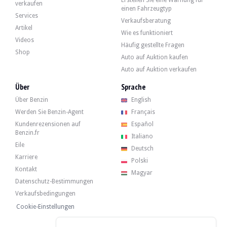
Erstellen Sie eine Warnung für
verkaufen
einen Fahrzeugtyp
Services
Verkaufsberatung
Artikel
Wie es funktioniert
Videos
Häufig gestellte Fragen
Shop
Auto auf Auktion kaufen
Auto auf Auktion verkaufen
Über
Sprache
Über Benzin
English
Werden Sie Benzin-Agent
Français
Kundenrezensionen auf
Español
Benzin.fr
Italiano
Eile
Deutsch
Karriere
Polski
Kontakt
Magyar
Datenschutz-Bestimmungen
Verkaufsbedingungen
Cookie-Einstellungen