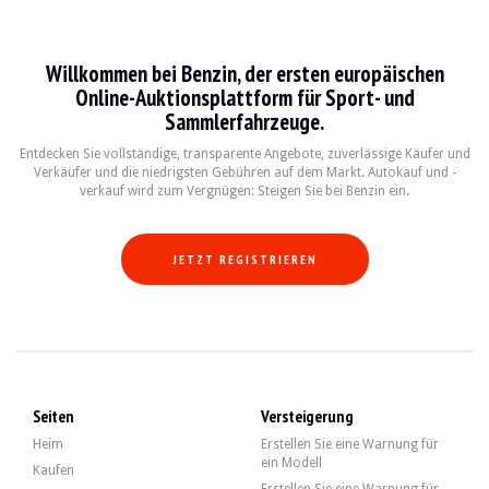
Lancia Delta
Willkommen bei Benzin, der ersten europäischen
La Lancia Delta est une berline compacte emblématique produite entre 1979 et 1
Online-Auktionsplattform für Sport- und
Sammlerfahrzeuge.
Fiche technique
Entdecken Sie vollständige, transparente Angebote, zuverlässige Käufer und
Verkäufer und die niedrigsten Gebühren auf dem Markt. Autokauf und -
Années de production
Moteur
Puissance
Transm
verkauf wird zum Vergnügen: Steigen Sie bei Benzin ein.
1980-1994
1.6L - 2.0L Turbo
130 - 220 ch
Manuell
JETZT REGISTRIEREN
Guide de l'acheteur
Lorsque vous envisagez d'acheter une Lancia Delta, il est essentiel de vérifier 
Entdecken Sie alle unsere Angebote von Lancia Delta zum Verkauf. Finden Sie I
Seiten
Versteigerung
Lancia Delta — Laufende Auktionen
Heim
Erstellen Sie eine Warnung für
ein Modell
Kaufen