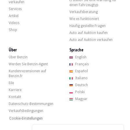
Erstellen Sie eine Warnung für
Lancia Delta HPE HF - 1994
verkaufen
einen Fahrzeugtyp
Services
Verkaufsberatung
Artikel
Lancia Delta — Verkauft
Wie es funktioniert
Videos
Häufig gestellte Fragen
Shop
Auto auf Auktion kaufen
Lancia Delta HF 2.0 Turbo - 1995
Auto auf Auktion verkaufen
11 500 €
Über
Sprache
Über Benzin
English
Werden Sie Benzin-Agent
Français
Lancia Delta HF 2.0 Turbo - 1995
Kundenrezensionen auf
Español
Benzin.fr
Italiano
Eile
Deutsch
Lancia Delta LX 22k km - 1992
Karriere
Polski
11 341 €
Kontakt
Magyar
Datenschutz-Bestimmungen
Verkaufsbedingungen
Lancia Delta LX 22k km - 1992
Cookie-Einstellungen