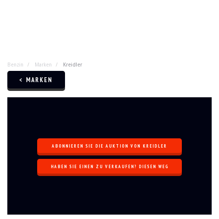
Benzin
Marken
Kreidler
< MARKEN
ABONNIEREN SIE DIE AUKTION VON KREIDLER
HABEN SIE EINEN ZU VERKAUFEN? DIESEN WEG