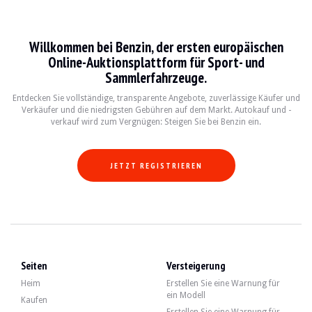
Hummer H2
Willkommen bei Benzin, der ersten europäischen
Le Hummer H2 est un véhicule tout-terrain emblématique produit entre 2002 et 20
Online-Auktionsplattform für Sport- und
Sammlerfahrzeuge.
Fiche technique
Entdecken Sie vollständige, transparente Angebote, zuverlässige Käufer und
Verkäufer und die niedrigsten Gebühren auf dem Markt. Autokauf und -
Années de production
Moteur
Puissance
Transmissi
verkauf wird zum Vergnügen: Steigen Sie bei Benzin ein.
2002-2009
V8 6.0L / 6.2L
325-393 ch
Automatique 
JETZT REGISTRIEREN
Guide de l'acheteur
Lorsque vous envisagez l'achat d'un Hummer H2, il est essentiel de vérifier l'ét
Entdecken Sie alle unsere Angebote von Hummer H2 zum Verkauf. Finden Sie Ih
Seiten
Versteigerung
Hummer H2 — Verkauft
Heim
Erstellen Sie eine Warnung für
ein Modell
Kaufen