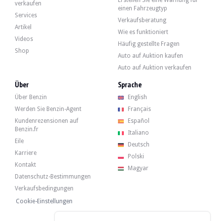
Erstellen Sie eine Warnung für
Hummer H2 - 2003
verkaufen
einen Fahrzeugtyp
15 000 €
Services
Verkaufsberatung
Artikel
Wie es funktioniert
Videos
Häufig gestellte Fragen
Hummer H2 - 2003
Shop
Auto auf Auktion kaufen
Auto auf Auktion verkaufen
Hummer H2 - 2002
Über
Sprache
Über Benzin
English
Werden Sie Benzin-Agent
Français
Hummer H2 6.0 - 2003
Kundenrezensionen auf
Español
Benzin.fr
Italiano
Eile
Deutsch
Karriere
Polski
Kontakt
Magyar
Datenschutz-Bestimmungen
Verkaufsbedingungen
Cookie-Einstellungen