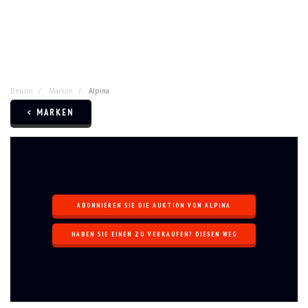
Benzin
Marken
Alpina
< MARKEN
ABONNIEREN SIE DIE AUKTION VON ALPINA
HABEN SIE EINEN ZU VERKAUFEN? DIESEN WEG