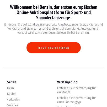
BESUCHE
Ja
Willkommen bei Benzin, der ersten europäischen
VERKÄUFER
Professionell
Online-Auktionsplattform für Sport- und
FAHRZEUGSCHEIN
Spanisch
Sammlerfahrzeuge.
Entdecken Sie vollständige, transparente Angebote, zuverlässige Käufer und
Video
Verkäufer und die niedrigsten Gebühren auf dem Markt. Autokauf und -
verkauf wird zum Vergnügen: Steigen Sie bei Benzin ein.
Beschreibung
JETZT REGISTRIEREN
Dieses Jaguar XK8 Coupé aus dem Jahr 1997 stammt aus Spanien und ist ein Fahr
Außen gibt der Verkäufer an, dass sich das Fahrzeug in einem guten Zustand be
Seiten
Versteigerung
Heim
Erstellen Sie eine Warnung für
ein Modell
Kaufen
Im Innenraum gibt der Verkäufer an, dass sich das Fahrzeug in einem guten Zus
Erstellen Sie eine Warnung für
verkaufen
einen Fahrzeugtyp
- Geschwindigkeitsregler
Services