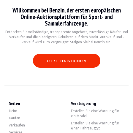
BESUCHE
Ja
Willkommen bei Benzin, der ersten europäischen
VERKÄUFER
professionell
Online-Auktionsplattform für Sport- und
FAHRZEUGSCHEIN
Französisch
Sammlerfahrzeuge.
Beschreibung
Entdecken Sie vollständige, transparente Angebote, zuverlässige Käufer und
Verkäufer und die niedrigsten Gebühren auf dem Markt. Autokauf und -
verkauf wird zum Vergnügen: Steigen Sie bei Benzin ein.
Dieser Renault Wind Gordini aus dem Jahr 2012 hat 84.500 km auf dem Tacho. D
JETZT REGISTRIEREN
Außen gibt der Verkäufer an, dass sich das Fahrzeug in einem guten Zustand bef
Im Innenraum weist der Verkäufer darauf hin, dass die schwarz-blaue Lederaus
Seiten
Versteigerung
Heim
Erstellen Sie eine Warnung für
ein Modell
Kaufen
Erstellen Sie eine Warnung für
verkaufen
einen Fahrzeugtyp
Der 1,2-Liter-Vierzylinder leistete ab Werk 100 PS. Der Verkäufer gibt an, dass
Services