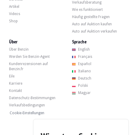
Verkaufsberatung
Artikel
Wie es funktioniert
Videos
Häufig gestellte Fragen
Shop
Auto auf Auktion kaufen
Das Auto verfügt über seine 4 Originalfelgen, die Abriebspuren aufweisen. Das
Auto auf Auktion verkaufen
Über
Sprache
Über Benzin
English
Werden Sie Benzin-Agent
Français
Der Verkäufer ist ein Gewerbetreibender mit Sitz in Saint Amand Montrond (18)
Kundenrezensionen auf
Español
Benzin.fr
Italiano
Eile
Deutsch
Karriere
Polski
Kontakt
Magyar
Das Fahrzeug wird ohne Mindestpreis verkauft.
Datenschutz-Bestimmungen
Verkaufsbedingungen
Verlaufsbericht
Cookie-Einstellungen
ZEIGE BERICHT