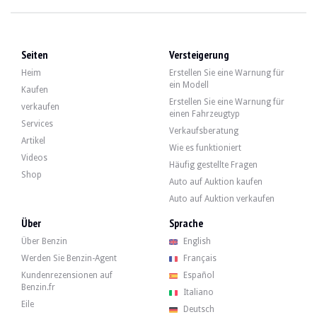
BESUCHE
Ja
VERKÄUFER
Einzelperson
FAHRZEUGSCHEIN
Französisch
Seiten
Versteigerung
Video
Heim
Erstellen Sie eine Warnung für
ein Modell
Kaufen
Erstellen Sie eine Warnung für
verkaufen
einen Fahrzeugtyp
Beschreibung
Services
Verkaufsberatung
Artikel
Wie es funktioniert
Dieser Audi S3 aus dem Jahr 2007 weist 197.000 km auf. Der Verkäufer gibt an,
Videos
Häufig gestellte Fragen
Shop
Auto auf Auktion kaufen
Auto auf Auktion verkaufen
An der Außenseite gibt der Verkäufer an, dass das Fahrzeug in gutem Zustand ist
Über
Sprache
Über Benzin
English
Werden Sie Benzin-Agent
Français
Kundenrezensionen auf
Español
Im Inneren gibt der Verkäufer an, dass sich das Fahrzeug in einem guten Zust
Benzin.fr
Italiano
Eile
Deutsch