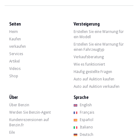
BESUCHE
Ja
VERKÄUFER
professionell
FAHRZEUGSCHEIN
Emirate
Seiten
Versteigerung
Beschreibung
Heim
Erstellen Sie eine Warnung für
ein Modell
Kaufen
Erstellen Sie eine Warnung für
Dieser Ford Mustang aus dem Jahr 2017 hat eine Laufleistung von 70.257 km. Der
verkaufen
einen Fahrzeugtyp
Services
Anmerkungen
:
Verkaufsberatung
Artikel
Für dieses Fahrzeug mit Ursprung außerhalb Europas sind möglicherweis
Wie es funktioniert
Dieses Fahrzeug wird als Restaurierungsprojekt verkauft, daher ist di
Videos
Häufig gestellte Fragen
Shop
Auto auf Auktion kaufen
Auto auf Auktion verkaufen
Über
Sprache
Von außen gibt der Verkäufer an, dass die Karosserie in ihrer weißen Farbe Mäng
Über Benzin
English
Werden Sie Benzin-Agent
Français
Kundenrezensionen auf
Español
Benzin.fr
Italiano
Im Inneren gibt der Verkäufer an, dass die braune Lederpolsterung keine Risse
Eile
Deutsch