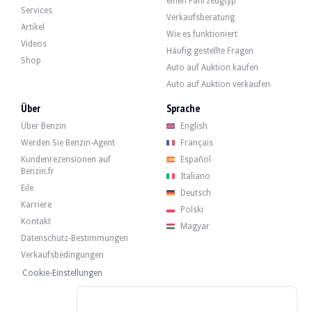
einen Fahrzeugtyp
-Front- und Heckprotektoren,
Services
Verkaufsberatung
-einstellbarer Drehzahlbegrenzer
Artikel
Wie es funktioniert
Videos
Häufig gestellte Fragen
Shop
Auto auf Auktion kaufen
Auto auf Auktion verkaufen
Der Einzylinder mit 72 cm³ Hubraum funktioniert normal, ebenso wie das halb
Kürzlich, im Jahr 2025, gab er folgende Interviews:
Über
Sprache
-Überholung des Vergasers,
Über Benzin
English
-Einstellung der Bremsen,
-Ölwechsel,
Werden Sie Benzin-Agent
Français
-Instandsetzung des Benzintanks
Kundenrezensionen auf
Español
- Austausch der Antriebskette, der Zündkerze, des Tankdeckels und der beiden 
Benzin.fr
Italiano
Eile
Deutsch
Karriere
Polski
Kontakt
Magyar
Das Quad verfügt über seine 4 Originalräder in gutem Zustand, die mit Reifen
Datenschutz-Bestimmungen
Verkaufsbedingungen
Cookie-Einstellungen
Der Verkäufer ist ein Gewerbetreibender mit Sitz in Warschau, Polen, und empf