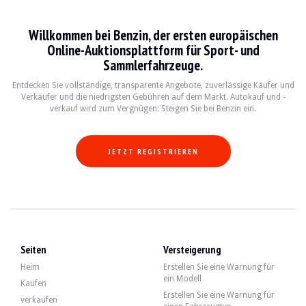
BESUCHE
Ja
VERKÄUFER
professionell
Willkommen bei Benzin, der ersten europäischen
FAHRZEUGSCHEIN
N.C.
Online-Auktionsplattform für Sport- und
Sammlerfahrzeuge.
Video
Entdecken Sie vollständige, transparente Angebote, zuverlässige Käufer und
Verkäufer und die niedrigsten Gebühren auf dem Markt. Autokauf und -
verkauf wird zum Vergnügen: Steigen Sie bei Benzin ein.
Beschreibung
Dieser Honda TRX 70 ist ein Modell aus dem Jahr 1986. Der Verkäufer gibt an, 
JETZT REGISTRIEREN
Von außen betrachtet gibt der Verkäufer an, dass sich das Fahrzeug in einem g
Seiten
Versteigerung
Heim
Erstellen Sie eine Warnung für
ein Modell
Kaufen
Der blaue Sattel weist weder Risse noch Löcher auf. Dieses Quad verfügt über f
Erstellen Sie eine Warnung für
verkaufen
-Stoßfänger vorne und hinten,