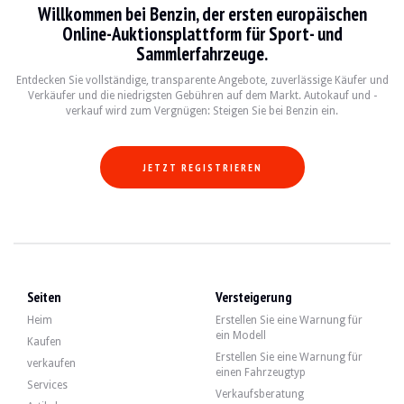
Willkommen bei Benzin, der ersten europäischen
BESUCHE
Ja
Online-Auktionsplattform für Sport- und
VERKÄUFER
professionell
Sammlerfahrzeuge.
FAHRZEUGSCHEIN
Französisch
Entdecken Sie vollständige, transparente Angebote, zuverlässige Käufer und
Video
Verkäufer und die niedrigsten Gebühren auf dem Markt. Autokauf und -
verkauf wird zum Vergnügen: Steigen Sie bei Benzin ein.
Beschreibung
JETZT REGISTRIEREN
Dieser 2010 Mini Countryman Cooper S All4 aus Frankreich hat einen Kilometer
An der Außenseite gibt der Verkäufer an, dass das Fahrzeug in gutem Zustand ist
Seiten
Versteigerung
Heim
Erstellen Sie eine Warnung für
ein Modell
Kaufen
Erstellen Sie eine Warnung für
Im Inneren gibt der Verkäufer an, dass sich das Fahrzeug in einem guten Zust
verkaufen
einen Fahrzeugtyp
Services
Verkaufsberatung