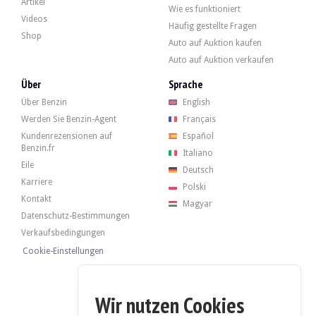
Artikel
Wie es funktioniert
Videos
Häufig gestellte Fragen
Der 1,6-Liter-Vierzylinder leistete ab Werk 184 PS. Der Verkäufer sagt, dass d
Shop
Auto auf Auktion kaufen
- Vertrieb
- vidieren
Auto auf Auktion verkaufen
- Bougies
Über
Sprache
Über Benzin
English
Werden Sie Benzin-Agent
Français
Kundenrezensionen auf
Español
Das Auto hat seine vier Originalfelgen in gutem Zustand und Reifen in gutem 
Benzin.fr
Italiano
Eile
Deutsch
Karriere
Polski
Kontakt
Magyar
Der Verkäufer ist ein professioneller Anbieter mit Sitz in Décines (69) in Fran
Datenschutz-Bestimmungen
Das Fahrzeug wird ohne Mindestpreis verkauft.
Verkaufsbedingungen
Cookie-Einstellungen
Verlaufsbericht
ZEIGE BERICHT
Wir nutzen Cookies