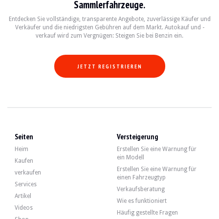
Sammlerfahrzeuge.
Der Motor ist ein 6-Zylinder-Reihenmotor mit 2,8L, der 193 PS entwickelt.
Entdecken Sie vollständige, transparente Angebote, zuverlässige Käufer und
Der Verkäufer gibt an, dass die Mechanik normal funktioniert, ebenso wie das 
Verkäufer und die niedrigsten Gebühren auf dem Markt. Autokauf und -
Der Verkäufer verfügt über das Serviceheft und Rechnungen, die in der Galerie e
verkauf wird zum Vergnügen: Steigen Sie bei Benzin ein.
Kürzlich erhielt sie die folgenden Wartungen:
- Fast 5.000 € an Kosten, die zwischen Mai 2023 und Mai 2026 entstanden sind (
- Geometrie der Vorderachse nach der letzten technischen Kontrolle
JETZT REGISTRIEREN
Das Auto verfügt über 5 Felgen in gutem Zustand (davon 2 renoviert), die mit n
Der Verkäufer ist eine Privatperson mit Sitz in Frankreich in Trith-Saint-Lég
Seiten
Versteigerung
Heim
Erstellen Sie eine Warnung für
Der Verkäufer wollte einen Mindestpreis festlegen.
ein Modell
Kaufen
Erstellen Sie eine Warnung für
verkaufen
Verlaufsbericht
einen Fahrzeugtyp
Services
Verkaufsberatung
ZEIGE BERICHT
Artikel
Wie es funktioniert
Videos
Häufig gestellte Fragen