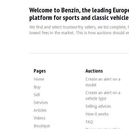
Welcome to Benzin, the leading Europ
Le Jeep Renegade est un SUV compact qui a été introduit 
platform for sports and classic vehicle
We find and select trustworthy sellers, we list complete
Fiche technique
lowest fees in the market. This is how auctions should wo
Années de production
Moteur
2014 - présent
1.4L Turbo ou 2.4L I4
Pages
Auctions
Guide de l'acheteur
Home
Create an alert on a
model
Buy
Lorsque vous envisagez d'acheter un Jeep Renegade, il est
Create an alert on a
Sell
vehicle type
Services
Discover all our listings of Jeep Renegade for sale. Fin
Selling advices
Articles
How it works
Videos
FAQ
Boutique