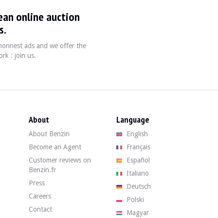
ean online auction
en 2014 et a rapidement gagné une place de choix parmi les amateurs de vé
s.
, honnest ads and we offer the
rk : join us.
Puissance
Transmission
Poi
140 - 180 ch
Manuelle 6 vitesses ou automatique 9 vitesses
1,40
About
Language
About Benzin
English
Become an Agent
Français
 important de vérifier l'historique d'entretien et les éventuels signes d'
Customer reviews on
Español
Benzin.fr
Italiano
d your used Jeep Renegade on Benzin at the best price by buying through ou
Press
Deutsch
Careers
Polski
Contact
Magyar